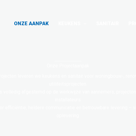
ONZE AANPAK
KEUKENS
SANITAIR
PR
Onze Projectaanpak
rojecten leveren we keukens en sanitair voor woningbouw-, reno
utiliteitsprojecten.
s volledig afgestemd op de werkwijze van aannemers, projecton
installateurs.
r efficiëntie, heldere communicatie en betrouwbare levering – v
oplevering.