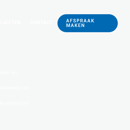
AFSPRAAK
OJECTEN
CONTACT
MAKEN
vatie- en
twikkelaars en
an ontwerp tot