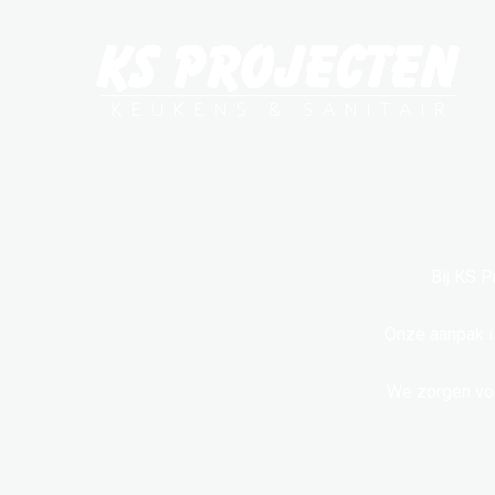
Ga
naar
de
inhoud
Bij KS P
Onze aanpak i
We zorgen voo